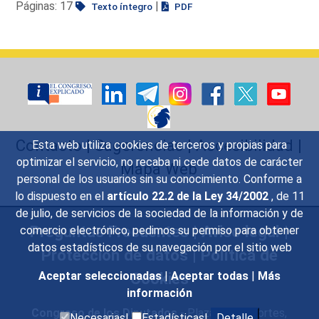
Páginas: 17
|
Texto íntegro
PDF
Contacto
|
Sugerencias
|
Accesibilidad
|
Esta web utiliza cookies de terceros y propias para
optimizar el servicio, no recaba ni cede datos de carácter
Mapa Web
personal de los usuarios sin su conocimiento. Conforme a
lo dispuesto en el
artículo 22.2 de la Ley 34/2002
, de 11
de julio, de servicios de la sociedad de la información y de
Preguntas Frecuentes
|
Aviso legal
|
comercio electrónico, pedimos su permiso para obtener
datos estadísticos de su navegación por el sitio web
Protección de datos
|
Política de
Cookies
Aceptar seleccionadas
|
Aceptar todas
|
Más
información
Congreso de los Diputados
- Plaza de las Cortes,
Necesarias|
Estadísticas|
Detalle