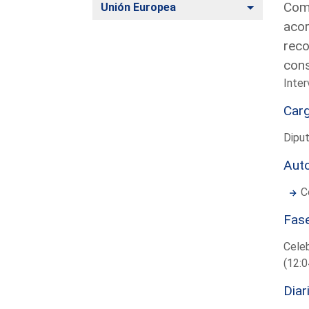
Comp
Alternar
Unión Europea
acor
reco
cons
Inter
Car
Diput
Aut
C
Fas
Cele
(12:0
Diar