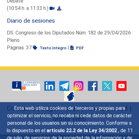
Debate
(10:54 h. a 11:33 h.)
Diario de sesiones
DS. Congreso de los Diputados Núm. 182 de 29/04/2026
Pleno
Páginas: 37
|
Texto íntegro
PDF
Contacto
|
Sugerencias
|
Accesibilidad
|
Esta web utiliza cookies de terceros y propias para
optimizar el servicio, no recaba ni cede datos de carácter
Mapa Web
personal de los usuarios sin su conocimiento. Conforme a
lo dispuesto en el
artículo 22.2 de la Ley 34/2002
, de 11
de julio, de servicios de la sociedad de la información y de