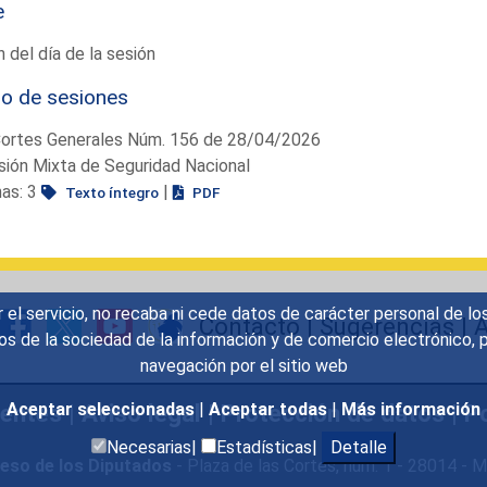
e
 del día de la sesión
io de sesiones
Cortes Generales Núm. 156 de 28/04/2026
ión Mixta de Seguridad Nacional
nas: 3
|
Texto íntegro
PDF
r el servicio, no recaba ni cede datos de carácter personal de lo
Contacto
|
Sugerencias
|
A
icios de la sociedad de la información y de comercio electrónic
navegación por el sitio web
uentes
|
Aviso legal
|
Protección de datos
|
Po
Aceptar seleccionadas
|
Aceptar todas
|
Más información
Necesarias|
Estadísticas|
Detalle
eso de los Diputados
- Plaza de las Cortes, núm. 1 - 28014 -