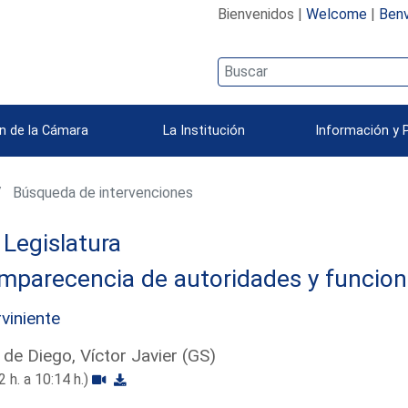
Bienvenidos |
Welcome
|
Benv
n de la Cámara
La Institución
Información y 
Búsqueda de intervenciones
Legislatura
mparecencia de autoridades y funcion
rviniente
 de Diego, Víctor Javier (GS)
2 h. a 10:14 h.)