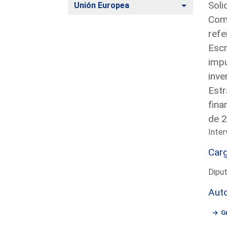
Soli
Alternar
Unión Europea
Comi
refe
Escr
impu
inve
Estr
fina
de 2
Inter
Car
Dipu
Aut
G