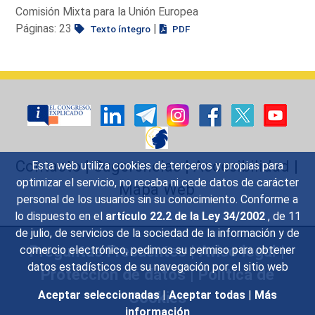
Comisión Mixta para la Unión Europea
Páginas: 23
|
Texto íntegro
PDF
Contacto
|
Sugerencias
|
Accesibilidad
|
Esta web utiliza cookies de terceros y propias para
optimizar el servicio, no recaba ni cede datos de carácter
Mapa Web
personal de los usuarios sin su conocimiento. Conforme a
lo dispuesto en el
artículo 22.2 de la Ley 34/2002
, de 11
de julio, de servicios de la sociedad de la información y de
Preguntas Frecuentes
|
Aviso legal
|
comercio electrónico, pedimos su permiso para obtener
datos estadísticos de su navegación por el sitio web
Protección de datos
|
Política de
Cookies
Aceptar seleccionadas
|
Aceptar todas
|
Más
información