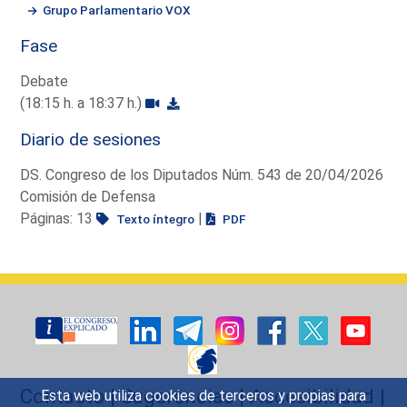
Grupo Parlamentario VOX
Fase
Debate
(18:15 h. a 18:37 h.)
Diario de sesiones
DS. Congreso de los Diputados Núm. 543 de 20/04/2026
Comisión de Defensa
Páginas: 13
|
Texto íntegro
PDF
Contacto
|
Sugerencias
|
Accesibilidad
|
Esta web utiliza cookies de terceros y propias para