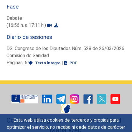
Fase
Debate
(16:56 h. a 17:11 h.)
Diario de sesiones
DS. Congreso de los Diputados Núm. 528 de 26/03/2026
Comisión de Sanidad
Páginas: 6
|
Texto íntegro
PDF
Contacto
|
Sugerencias
|
Accesibilidad
|
Esta web utiliza cookies de terceros y propias para
optimizar el servicio, no recaba ni cede datos de carácter
Mapa Web