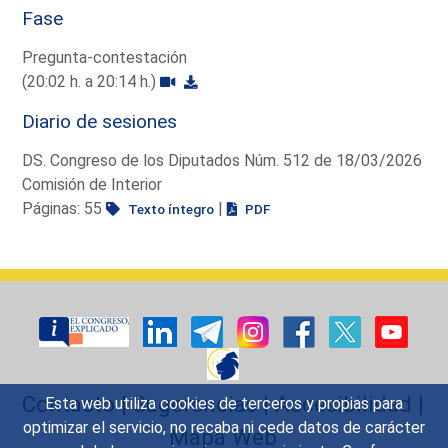
Fase
Pregunta-contestación
(20:02 h. a 20:14 h.)
Diario de sesiones
DS. Congreso de los Diputados Núm. 512 de 18/03/2026
Comisión de Interior
Páginas: 55
|
Texto íntegro
PDF
Contacto
|
Sugerencias
|
Accesibilidad
|
Esta web utiliza cookies de terceros y propias para
optimizar el servicio, no recaba ni cede datos de carácter
Mapa Web