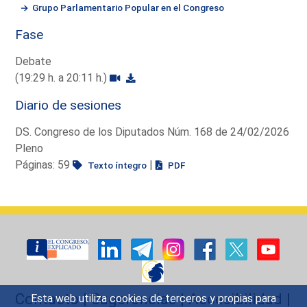
Grupo Parlamentario Popular en el Congreso
Fase
Debate
(19:29 h. a 20:11 h.)
Diario de sesiones
DS. Congreso de los Diputados Núm. 168 de 24/02/2026
Pleno
Páginas: 59
|
Texto íntegro
PDF
Contacto
|
Sugerencias
|
Accesibilidad
|
Esta web utiliza cookies de terceros y propias para