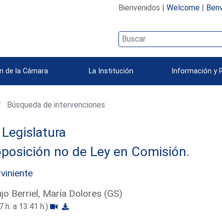
Bienvenidos |
Welcome
|
Benv
n de la Cámara
La Institución
Información y 
Búsqueda de intervenciones
Legislatura
posición no de Ley en Comisión.
rviniente
jo Berriel, María Dolores (GS)
7 h. a 13:41 h.)