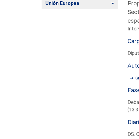
Prop
Alternar
Unión Europea
Sect
esp
Inter
Car
Diput
Aut
G
Fas
Deba
(13:3
Diar
DS. 