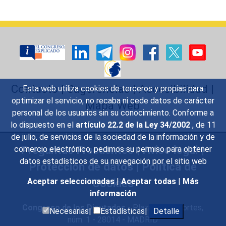
Contacto
|
Sugerencias
|
Accesibilidad
|
Esta web utiliza cookies de terceros y propias para
optimizar el servicio, no recaba ni cede datos de carácter
Mapa Web
personal de los usuarios sin su conocimiento. Conforme a
lo dispuesto en el
artículo 22.2 de la Ley 34/2002
, de 11
de julio, de servicios de la sociedad de la información y de
Preguntas Frecuentes
|
Aviso legal
|
comercio electrónico, pedimos su permiso para obtener
datos estadísticos de su navegación por el sitio web
Protección de datos
|
Política de
Cookies
Aceptar seleccionadas
|
Aceptar todas
|
Más
información
Congreso de los Diputados
- Plaza de las Cortes,
Necesarias|
Estadísticas|
Detalle
núm. 1 - 28014 - MADRID