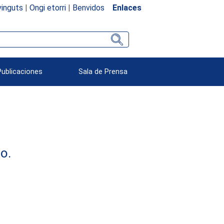
inguts
|
Ongi etorri
|
Benvidos
Enlaces
Publicaciones
Sala de Prensa
o.