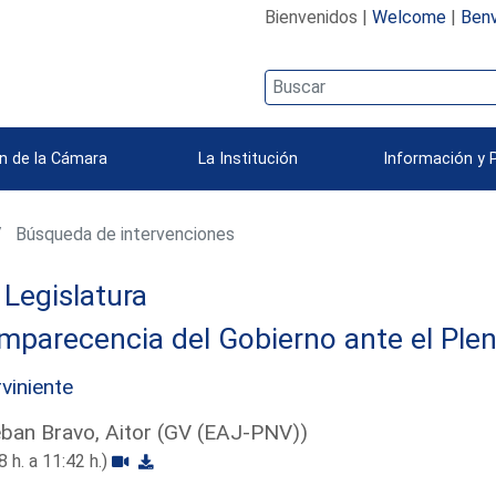
Bienvenidos |
Welcome
|
Benv
n de la Cámara
La Institución
Información y 
Búsqueda de intervenciones
Legislatura
parecencia del Gobierno ante el Plen
rviniente
ban Bravo, Aitor (GV (EAJ-PNV))
8 h. a 11:42 h.)