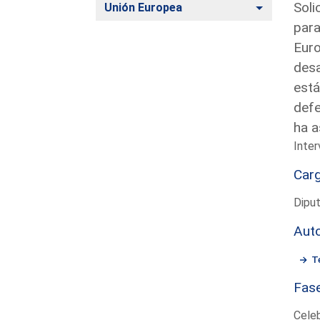
Soli
Alternar
Unión Europea
para
Euro
desa
está
defe
ha a
Inter
Car
Diput
Aut
T
Fas
Cele