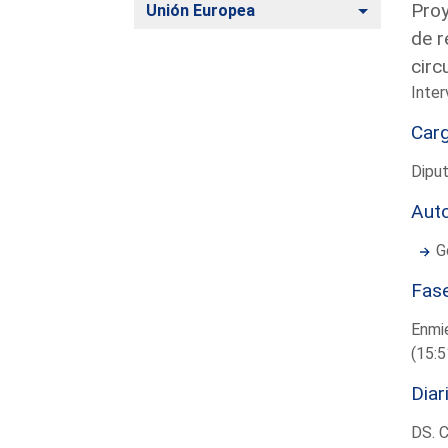
Proy
Alternar
Unión Europea
de r
circ
Inter
Car
Diput
Aut
G
Fas
Enmi
(15:5
Diar
DS. 