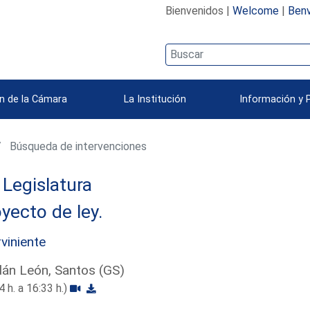
Bienvenidos |
Welcome
|
Benv
n de la Cámara
La Institución
Información y 
Búsqueda de intervenciones
Legislatura
yecto de ley.
rviniente
án León, Santos (GS)
4 h. a 16:33 h.)