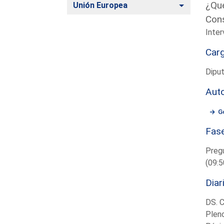
¿Qué
Alternar
Unión Europea
Cons
Inter
Car
Diput
Aut
G
Fas
Preg
(09:5
Diar
DS. 
Plen