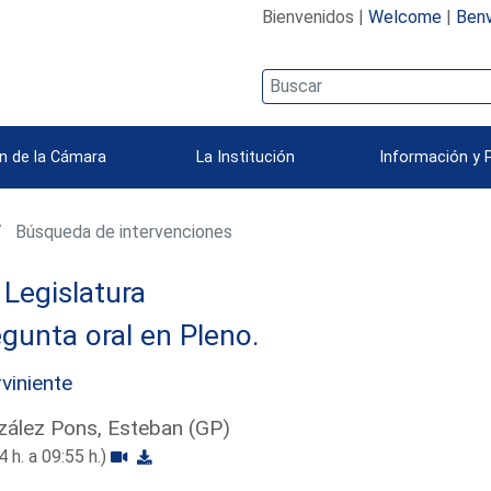
Bienvenidos |
Welcome
|
Benv
n de la Cámara
La Institución
Información y 
Búsqueda de intervenciones
Legislatura
gunta oral en Pleno.
rviniente
ález Pons, Esteban (GP)
4 h. a 09:55 h.)