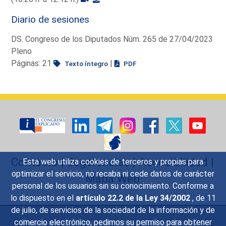
Diario de sesiones
DS. Congreso de los Diputados Núm. 265 de 27/04/2023
Pleno
Páginas: 21
|
Texto íntegro
PDF
Contacto
|
Sugerencias
|
Accesibilidad
|
Esta web utiliza cookies de terceros y propias para
optimizar el servicio, no recaba ni cede datos de carácter
Mapa Web
personal de los usuarios sin su conocimiento. Conforme a
lo dispuesto en el
artículo 22.2 de la Ley 34/2002
, de 11
de julio, de servicios de la sociedad de la información y de
Preguntas Frecuentes
|
Aviso legal
|
comercio electrónico, pedimos su permiso para obtener