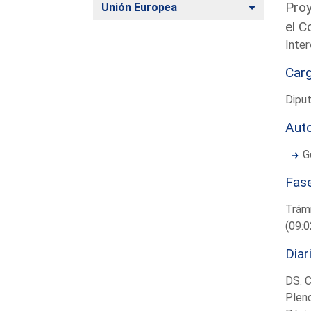
Proy
Alternar
Unión Europea
el C
Inter
Car
Dipu
Aut
G
Fas
Trámi
(09:0
Diar
DS. 
Plen