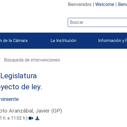
Bienvenidos |
Welcome
|
Benv
n de la Cámara
La Institución
Información y 
Búsqueda de intervenciones
 Legislatura
yecto de ley.
rviniente
to Aranzábal, Javier (GP)
1 h. a 11:02 h.)