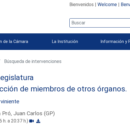
Bienvenidos |
Welcome
|
Benv
n de la Cámara
La Institución
Información y 
Búsqueda de intervenciones
egislatura
ección de miembros de otros órganos.
rviniente
 Pró, Juan Carlos (GP)
6 h. a 20:37 h.)