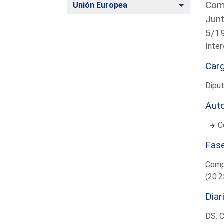
Comu
Alternar
Unión Europea
Junt
5/19
Inter
Car
Dipu
Aut
C
Fas
Comp
(20:2
Diar
DS. 