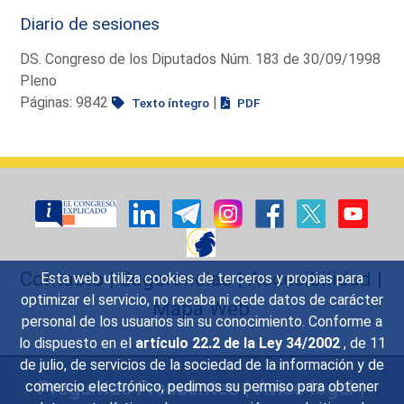
Diario de sesiones
DS. Congreso de los Diputados Núm. 183 de 30/09/1998
Pleno
Páginas: 9842
|
Texto íntegro
PDF
Contacto
|
Sugerencias
|
Accesibilidad
|
Esta web utiliza cookies de terceros y propias para
optimizar el servicio, no recaba ni cede datos de carácter
Mapa Web
personal de los usuarios sin su conocimiento. Conforme a
lo dispuesto en el
artículo 22.2 de la Ley 34/2002
, de 11
de julio, de servicios de la sociedad de la información y de
Preguntas Frecuentes
|
Aviso legal
|
comercio electrónico, pedimos su permiso para obtener