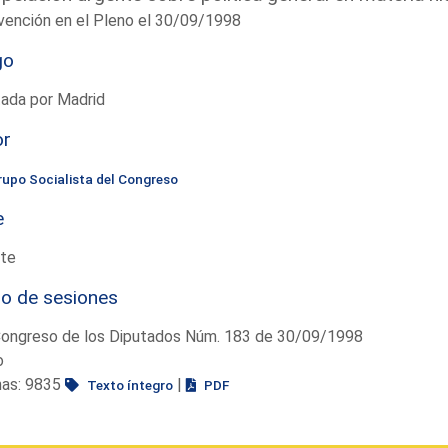
vención en el Pleno el 30/09/1998
go
tada por Madrid
or
rupo Socialista del Congreso
e
te
io de sesiones
Congreso de los Diputados Núm. 183 de 30/09/1998
o
nas: 9835
|
Texto íntegro
PDF