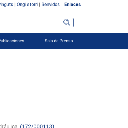
inguts
|
Ongi etorri
|
Benvidos
Enlaces
Publicaciones
Sala de Prensa
dráulica.
(172/000113)