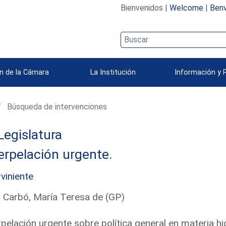
Bienvenidos |
Welcome
|
Benv
n de la Cámara
La Institución
Información y 
Búsqueda de intervenciones
Legislatura
erpelación urgente.
rviniente
 Carbó, María Teresa de (GP)
rpelación urgente sobre política general en materia hi