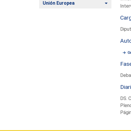
Alternar
Unión Europea
Inter
Car
Dipu
Aut
G
Fas
Deba
Diar
DS. 
Plen
Pági