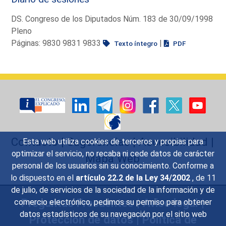
DS. Congreso de los Diputados Núm. 183 de 30/09/1998
Pleno
Páginas: 9830 9831 9833
|
Texto íntegro
PDF
Contacto
|
Sugerencias
|
Accesibilidad
|
Esta web utiliza cookies de terceros y propias para
optimizar el servicio, no recaba ni cede datos de carácter
Mapa Web
personal de los usuarios sin su conocimiento. Conforme a
lo dispuesto en el
artículo 22.2 de la Ley 34/2002
, de 11
de julio, de servicios de la sociedad de la información y de
Preguntas Frecuentes
|
Aviso legal
|
comercio electrónico, pedimos su permiso para obtener
datos estadísticos de su navegación por el sitio web
Protección de datos
|
Política de