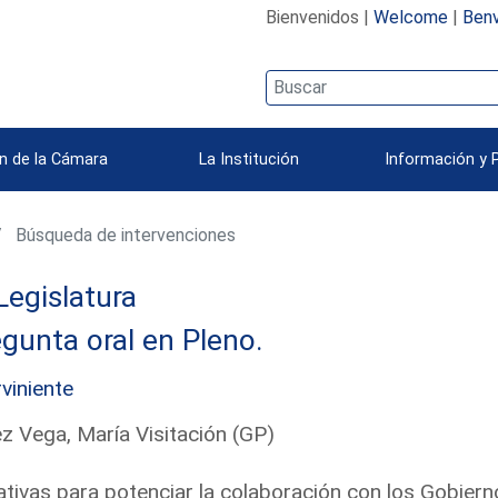
Bienvenidos |
Welcome
|
Benv
n de la Cámara
La Institución
Información y 
Búsqueda de intervenciones
Legislatura
gunta oral en Pleno.
rviniente
z Vega, María Visitación (GP)
iativas para potenciar la colaboración con los Gobier