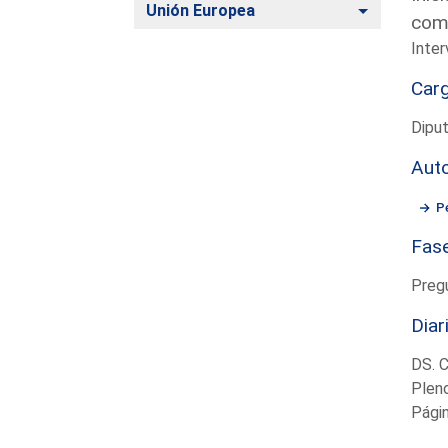
Alternar
Unión Europea
comp
Inter
Car
Diput
Aut
P
Fas
Preg
Diar
DS. 
Plen
Pági