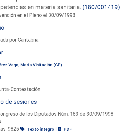
etencias en materia sanitaria.
(180/001419)
vención en el Pleno el 30/09/1998
go
ada por Cantabria
or
érez Vega, María Visitación (GP)
e
unta-Contestación
io de sesiones
Congreso de los Diputados Núm. 183 de 30/09/1998
o
nas: 9825
|
Texto íntegro
PDF