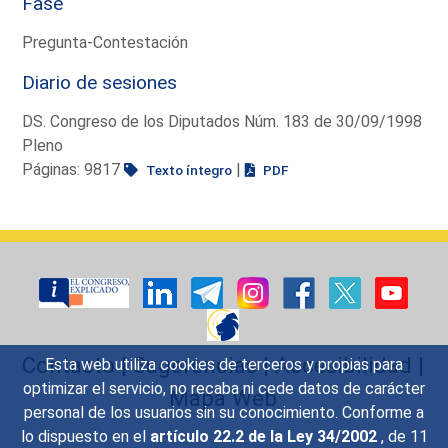
Fase
Pregunta-Contestación
Diario de sesiones
DS. Congreso de los Diputados Núm. 183 de 30/09/1998
Pleno
Páginas: 9817
|
Texto íntegro
PDF
Contacto
|
Sugerencias
|
Accesibilidad
|
Esta web utiliza cookies de terceros y propias para
optimizar el servicio, no recaba ni cede datos de carácter
Mapa Web
personal de los usuarios sin su conocimiento. Conforme a
lo dispuesto en el
artículo 22.2 de la Ley 34/2002
, de 11