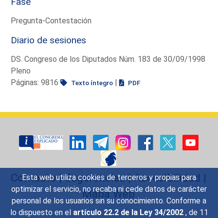
Fase
Pregunta-Contestación
Diario de sesiones
DS. Congreso de los Diputados Núm. 183 de 30/09/1998
Pleno
Páginas: 9816
|
Texto íntegro
PDF
Contacto
|
Sugerencias
|
Accesibilidad
|
Esta web utiliza cookies de terceros y propias para
optimizar el servicio, no recaba ni cede datos de carácter
Mapa Web
personal de los usuarios sin su conocimiento. Conforme a
lo dispuesto en el
artículo 22.2 de la Ley 34/2002
, de 11