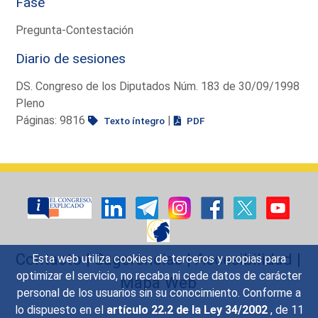
Fase
Pregunta-Contestación
Diario de sesiones
DS. Congreso de los Diputados Núm. 183 de 30/09/1998
Pleno
Páginas: 9816
|
Texto íntegro
PDF
Contacto
|
Sugerencias
|
Accesibilidad
|
Esta web utiliza cookies de terceros y propias para
optimizar el servicio, no recaba ni cede datos de carácter
Mapa Web
personal de los usuarios sin su conocimiento. Conforme a
lo dispuesto en el
artículo 22.2 de la Ley 34/2002
, de 11