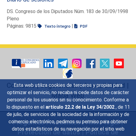
DS. Congreso de los Diputados Núm. 183 de 30/09/1998
Pleno
Páginas: 9815
|
Texto íntegro
PDF
Contacto
|
Sugerencias
|
Accesibilidad
|
Esta web utiliza cookies de terceros y propias para
optimizar el servicio, no recaba ni cede datos de carácter
Mapa Web
personal de los usuarios sin su conocimiento. Conforme a
lo dispuesto en el
artículo 22.2 de la Ley 34/2002
, de 11
de julio, de servicios de la sociedad de la información y de
Preguntas Frecuentes
|
Aviso legal
|
comercio electrónico, pedimos su permiso para obtener
datos estadísticos de su navegación por el sitio web
Protección de datos
|
Política de