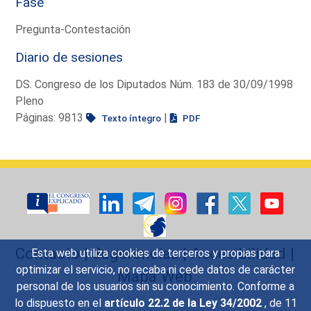
Fase
Pregunta-Contestación
Diario de sesiones
DS. Congreso de los Diputados Núm. 183 de 30/09/1998
Pleno
Páginas: 9813
|
Texto íntegro
PDF
Contacto
|
Sugerencias
|
Accesibilidad
|
Esta web utiliza cookies de terceros y propias para
optimizar el servicio, no recaba ni cede datos de carácter
Mapa Web
personal de los usuarios sin su conocimiento. Conforme a
lo dispuesto en el
artículo 22.2 de la Ley 34/2002
, de 11