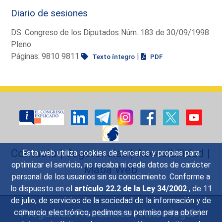
Diario de sesiones
DS. Congreso de los Diputados Núm. 183 de 30/09/1998
Pleno
Páginas: 9810 9811
|
Texto íntegro
PDF
Contacto
|
Sugerencias
|
Accesibilidad
|
Esta web utiliza cookies de terceros y propias para
optimizar el servicio, no recaba ni cede datos de carácter
Mapa Web
personal de los usuarios sin su conocimiento. Conforme a
lo dispuesto en el
artículo 22.2 de la Ley 34/2002
, de 11
de julio, de servicios de la sociedad de la información y de
Preguntas Frecuentes
|
Aviso legal
|
comercio electrónico, pedimos su permiso para obtener