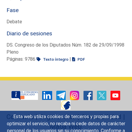
Fase
Debate
Diario de sesiones
DS. Congreso de los Diputados Núm. 182 de 29/09/1998
Pleno
Páginas: 9786
|
Texto íntegro
PDF
Contacto
|
Sugerencias
|
Accesibilidad
|
Esta web utiliza cookies de terceros y propias para
optimizar el servicio, no recaba ni cede datos de carácter
Mapa Web
personal de los usuarios sin su conocimiento. Conforme a