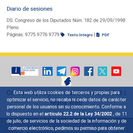
Diario de sesiones
DS. Congreso de los Diputados Núm. 182 de 29/09/1998
Pleno
Páginas: 9775 9776 9779
|
Texto íntegro
PDF
Contacto
|
Sugerencias
|
Accesibilidad
|
Esta web utiliza cookies de terceros y propias para
optimizar el servicio, no recaba ni cede datos de carácter
Mapa Web
personal de los usuarios sin su conocimiento. Conforme a
lo dispuesto en el
artículo 22.2 de la Ley 34/2002
, de 11
de julio, de servicios de la sociedad de la información y de
Preguntas Frecuentes
|
Aviso legal
|
comercio electrónico, pedimos su permiso para obtener