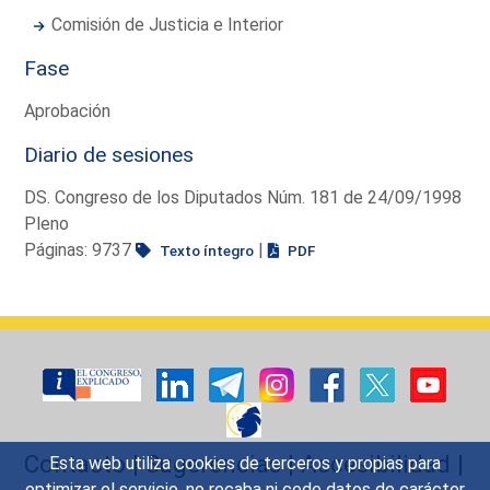
Comisión de Justicia e Interior
Fase
Aprobación
Diario de sesiones
DS. Congreso de los Diputados Núm. 181 de 24/09/1998
Pleno
Páginas: 9737
|
Texto íntegro
PDF
Contacto
|
Sugerencias
|
Accesibilidad
|
Esta web utiliza cookies de terceros y propias para
optimizar el servicio, no recaba ni cede datos de carácter