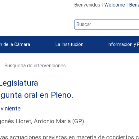
Bienvenidos |
Welcome
|
Benv
n de la Cámara
La Institución
Información y 
Búsqueda de intervenciones
Legislatura
gunta oral en Pleno.
rviniente
onés Lloret, Antonio María (GP)
as actuaciones previstas en materia de conciertos co