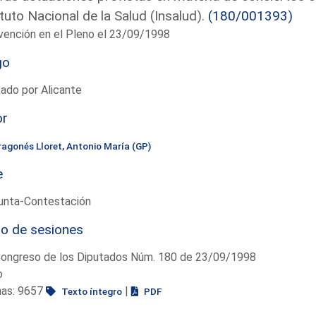
ituto Nacional de la Salud (Insalud).
(180/001393)
vención en el Pleno el 23/09/1998
go
ado por Alicante
or
ragonés Lloret, Antonio María (GP)
e
unta-Contestación
io de sesiones
Congreso de los Diputados Núm. 180 de 23/09/1998
o
nas: 9657
|
Texto íntegro
PDF