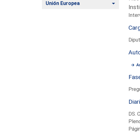
Alternar
Unión Europea
Inst
Inter
Car
Diput
Aut
A
Fas
Preg
Diar
DS. 
Plen
Pági