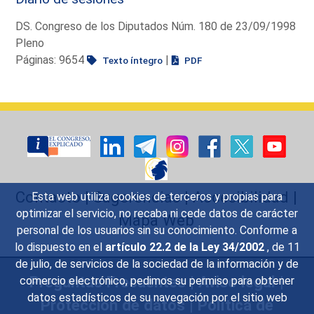
DS. Congreso de los Diputados Núm. 180 de 23/09/1998
Pleno
Páginas: 9654
|
Texto íntegro
PDF
Contacto
|
Sugerencias
|
Accesibilidad
|
Esta web utiliza cookies de terceros y propias para
optimizar el servicio, no recaba ni cede datos de carácter
Mapa Web
personal de los usuarios sin su conocimiento. Conforme a
lo dispuesto en el
artículo 22.2 de la Ley 34/2002
, de 11
de julio, de servicios de la sociedad de la información y de
Preguntas Frecuentes
|
Aviso legal
|
comercio electrónico, pedimos su permiso para obtener
datos estadísticos de su navegación por el sitio web
Protección de datos
|
Política de