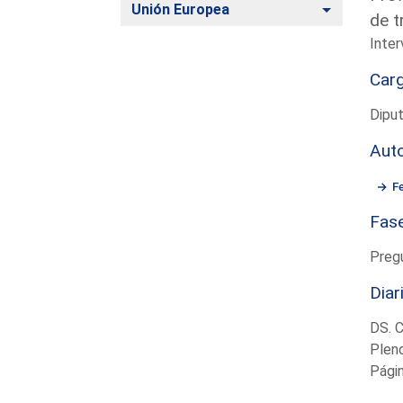
Alternar
Unión Europea
de t
Inter
Car
Diput
Aut
F
Fas
Preg
Diar
DS. 
Plen
Pági