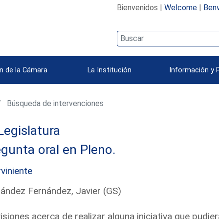
Bienvenidos |
Welcome
|
Benv
n de la Cámara
La Institución
Información y 
Búsqueda de intervenciones
Legislatura
gunta oral en Pleno.
rviniente
ández Fernández, Javier (GS)
isiones acerca de realizar alguna iniciativa que pudiera