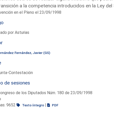
ransición a la competencia introducidos en la Ley del 
vención en el Pleno el 23/09/1998
go
ado por Asturias
or
ernández Fernández, Javier (GS)
e
unta-Contestación
io de sesiones
Congreso de los Diputados Núm. 180 de 23/09/1998
o
nas: 9652
|
Texto íntegro
PDF