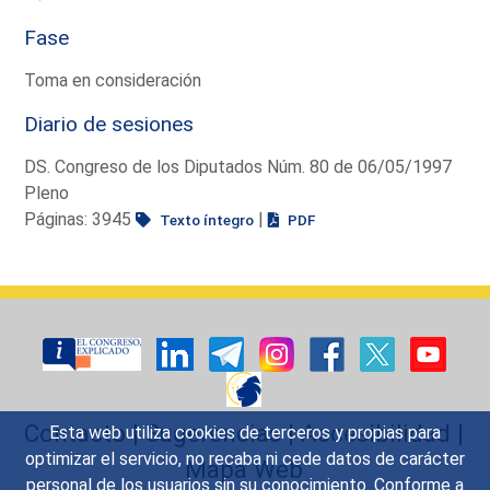
Fase
Toma en consideración
Diario de sesiones
DS. Congreso de los Diputados Núm. 80 de 06/05/1997
Pleno
Páginas: 3945
|
Texto íntegro
PDF
Contacto
|
Sugerencias
|
Accesibilidad
|
Esta web utiliza cookies de terceros y propias para
optimizar el servicio, no recaba ni cede datos de carácter
Mapa Web
personal de los usuarios sin su conocimiento. Conforme a