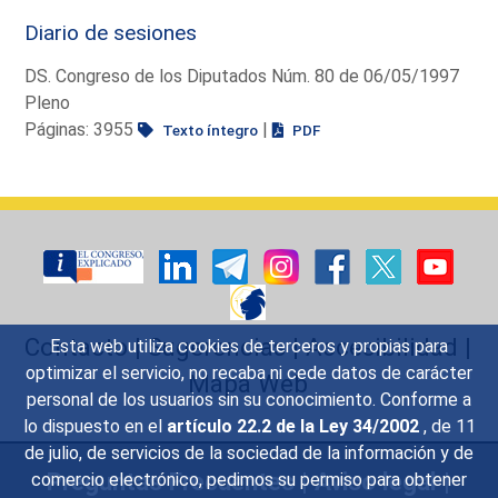
Diario de sesiones
DS. Congreso de los Diputados Núm. 80 de 06/05/1997
Pleno
Páginas: 3955
|
Texto íntegro
PDF
Contacto
|
Sugerencias
|
Accesibilidad
|
Esta web utiliza cookies de terceros y propias para
optimizar el servicio, no recaba ni cede datos de carácter
Mapa Web
personal de los usuarios sin su conocimiento. Conforme a
lo dispuesto en el
artículo 22.2 de la Ley 34/2002
, de 11
de julio, de servicios de la sociedad de la información y de
Preguntas Frecuentes
|
Aviso legal
|
comercio electrónico, pedimos su permiso para obtener