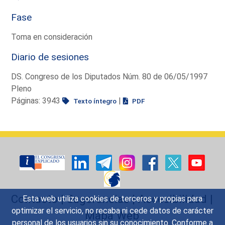
Fase
Toma en consideración
Diario de sesiones
DS. Congreso de los Diputados Núm. 80 de 06/05/1997
Pleno
Páginas: 3943
|
Texto íntegro
PDF
Contacto
|
Sugerencias
|
Accesibilidad
|
Esta web utiliza cookies de terceros y propias para
optimizar el servicio, no recaba ni cede datos de carácter
Mapa Web
personal de los usuarios sin su conocimiento. Conforme a