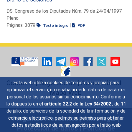
DS. Congreso de los Diputados Núm. 79 de 24/04/1997
Pleno
Páginas: 3879
|
Texto íntegro
PDF
Contacto
|
Sugerencias
|
Accesibilidad
|
Esta web utiliza cookies de terceros y propias para
optimizar el servicio, no recaba ni cede datos de carácter
Mapa Web
personal de los usuarios sin su conocimiento. Conforme a
lo dispuesto en el
artículo 22.2 de la Ley 34/2002
, de 11
de julio, de servicios de la sociedad de la información y de
Preguntas Frecuentes
|
Aviso legal
|
comercio electrónico, pedimos su permiso para obtener
datos estadísticos de su navegación por el sitio web
Protección de datos
|
Política de