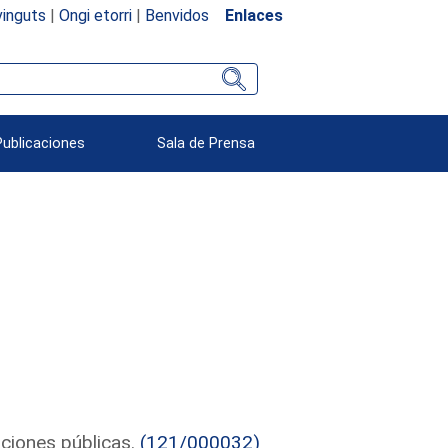
inguts
|
Ongi etorri
|
Benvidos
Enlaces
Publicaciones
Sala de Prensa
uciones públicas.
(121/000032)