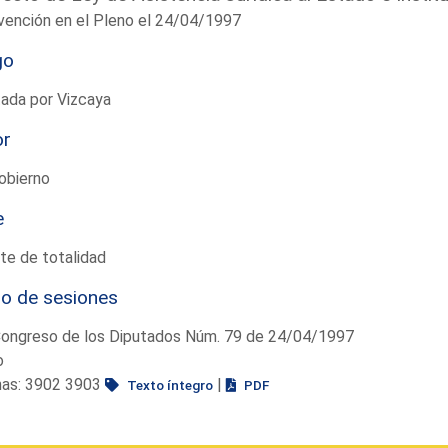
vención en el Pleno el 24/04/1997
go
ada por Vizcaya
or
obierno
e
te de totalidad
io de sesiones
Congreso de los Diputados Núm. 79 de 24/04/1997
o
nas: 3902 3903
|
Texto íntegro
PDF