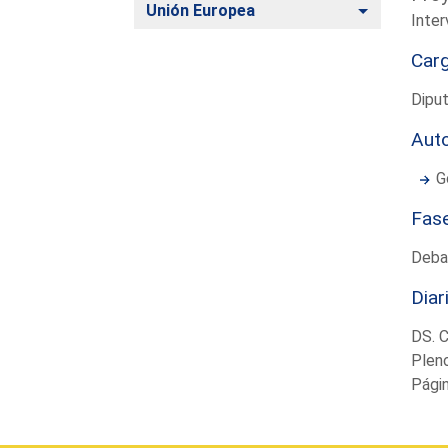
Alternar
Unión Europea
Inter
Car
Diput
Aut
G
Fas
Deba
Diar
DS. 
Plen
Pági