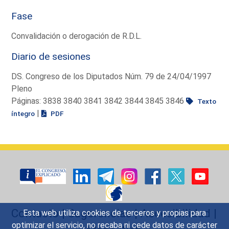
Fase
Convalidación o derogación de R.D.L.
Diario de sesiones
DS. Congreso de los Diputados Núm. 79 de 24/04/1997
Pleno
Páginas: 3838 3840 3841 3842 3844 3845 3846
Texto
|
íntegro
PDF
Contacto
|
Sugerencias
|
Accesibilidad
|
Esta web utiliza cookies de terceros y propias para
optimizar el servicio, no recaba ni cede datos de carácter