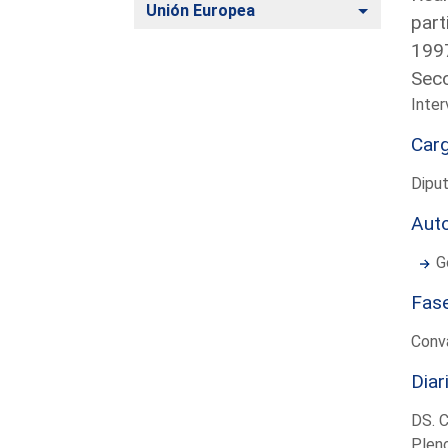
Alternar
Unión Europea
part
1997
Secc
Inter
Car
Dipu
Aut
G
Fas
Conva
Diar
DS. 
Plen