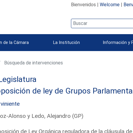
Bienvenidos |
Welcome
|
Benv
n de la Cámara
La Institución
Información y 
Búsqueda de intervenciones
Legislatura
posición de ley de Grupos Parlamenta
rviniente
z-Alonso y Ledo, Alejandro (GP)
osición de Ley Orgánica reguladora de la cláusula de 