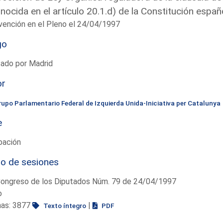
nocida en el artículo 20.1.d) de la Constitución españ
vención en el Pleno el 24/04/1997
go
tado por Madrid
or
rupo Parlamentario Federal de Izquierda Unida-Iniciativa per Catalunya
e
bación
io de sesiones
Congreso de los Diputados Núm. 79 de 24/04/1997
o
nas: 3877
|
Texto íntegro
PDF