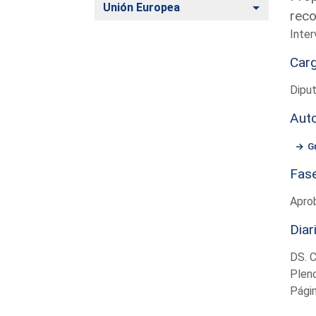
Alternar
Unión Europea
reco
Inter
Car
Dipu
Aut
G
Fas
Apro
Diar
DS. 
Plen
Pági