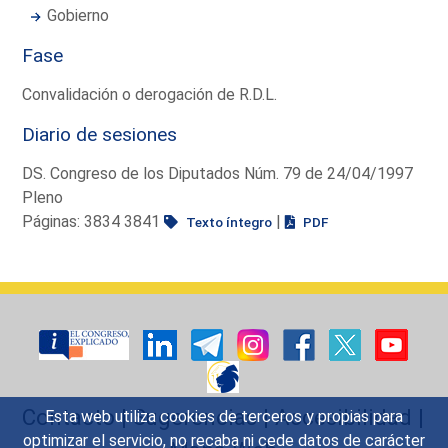
Gobierno
Fase
Convalidación o derogación de R.D.L.
Diario de sesiones
DS. Congreso de los Diputados Núm. 79 de 24/04/1997
Pleno
Páginas: 3834 3841
|
Texto íntegro
PDF
Contacto
|
Sugerencias
|
Accesibilidad
|
Esta web utiliza cookies de terceros y propias para
optimizar el servicio, no recaba ni cede datos de carácter