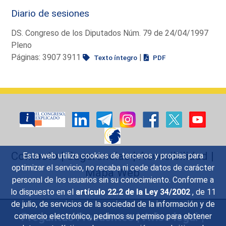
Diario de sesiones
DS. Congreso de los Diputados Núm. 79 de 24/04/1997
Pleno
Páginas: 3907 3911
|
Texto íntegro
PDF
Contacto
|
Sugerencias
|
Accesibilidad
|
Esta web utiliza cookies de terceros y propias para
optimizar el servicio, no recaba ni cede datos de carácter
Mapa Web
personal de los usuarios sin su conocimiento. Conforme a
lo dispuesto en el
artículo 22.2 de la Ley 34/2002
, de 11
de julio, de servicios de la sociedad de la información y de
Preguntas Frecuentes
|
Aviso legal
|
comercio electrónico, pedimos su permiso para obtener