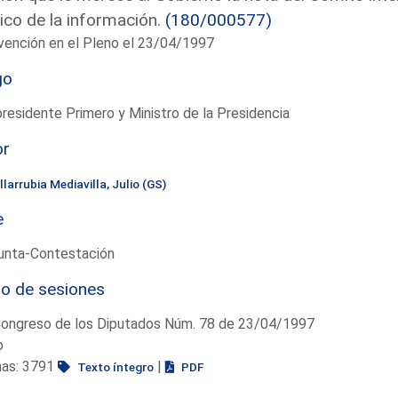
tico de la información.
(180/000577)
vención en el Pleno el 23/04/1997
go
residente Primero y Ministro de la Presidencia
or
llarrubia Mediavilla, Julio (GS)
e
unta-Contestación
io de sesiones
Congreso de los Diputados Núm. 78 de 23/04/1997
o
nas: 3791
|
Texto íntegro
PDF