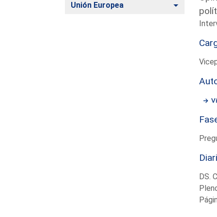
Alternar
Unión Europea
polí
Inter
Car
Vicep
Aut
Vi
Fas
Preg
Diar
DS. 
Plen
Pági