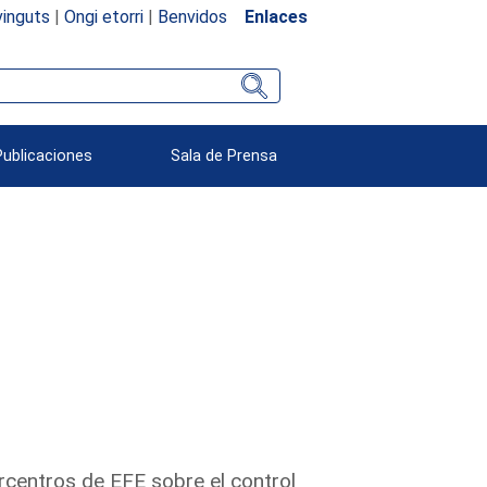
inguts
|
Ongi etorri
|
Benvidos
Enlaces
Publicaciones
Sala de Prensa
rcentros de EFE sobre el control