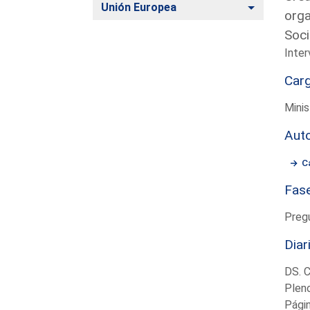
Alternar
Unión Europea
orga
Soci
Inter
Car
Minis
Aut
C
Fas
Preg
Diar
DS. 
Plen
Pági