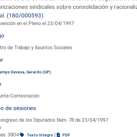
nizaciones sindicales sobre consolidación y racionali
al.
(180/000593)
vención en el Pleno el 23/04/1997
go
tro de Trabajo y Asuntos Sociales
or
amps Devesa, Gerardo (GP)
e
unta-Contestación
io de sesiones
Congreso de los Diputados Núm. 78 de 23/04/1997
o
nas: 3804
|
Texto íntegro
PDF