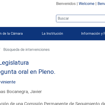
Bienvenidos |
Welcome
|
Benv
n de la Cámara
La Institución
Información y 
Búsqueda de intervenciones
Legislatura
gunta oral en Pleno.
rviniente
as Bocanegra, Javier
ción de una Comisión Permanente de Seguimiento del