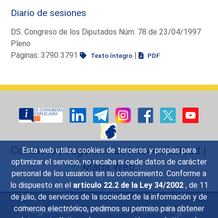
Diario de sesiones
DS. Congreso de los Diputados Núm. 78 de 23/04/1997
Pleno
Páginas: 3790 3791
|
Texto íntegro
PDF
Contacto
|
Sugerencias
|
Accesibilidad
|
Esta web utiliza cookies de terceros y propias para
optimizar el servicio, no recaba ni cede datos de carácter
Mapa Web
personal de los usuarios sin su conocimiento. Conforme a
lo dispuesto en el
artículo 22.2 de la Ley 34/2002
, de 11
de julio, de servicios de la sociedad de la información y de
Preguntas Frecuentes
|
Aviso legal
|
comercio electrónico, pedimos su permiso para obtener