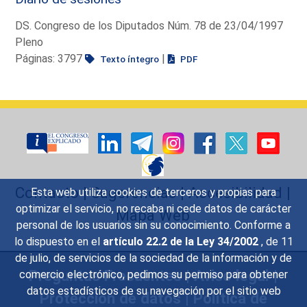
DS. Congreso de los Diputados Núm. 78 de 23/04/1997
Pleno
Páginas: 3797
|
Texto íntegro
PDF
Contacto
|
Sugerencias
|
Accesibilidad
|
Esta web utiliza cookies de terceros y propias para
optimizar el servicio, no recaba ni cede datos de carácter
Mapa Web
personal de los usuarios sin su conocimiento. Conforme a
lo dispuesto en el
artículo 22.2 de la Ley 34/2002
, de 11
de julio, de servicios de la sociedad de la información y de
Preguntas Frecuentes
|
Aviso legal
|
comercio electrónico, pedimos su permiso para obtener
datos estadísticos de su navegación por el sitio web
Protección de datos
|
Política de