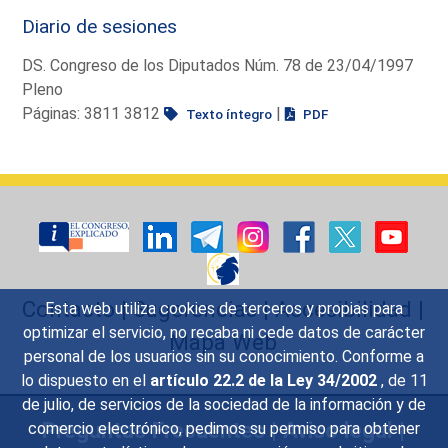
Diario de sesiones
DS. Congreso de los Diputados Núm. 78 de 23/04/1997
Pleno
Páginas: 3811 3812
|
Texto íntegro
PDF
Contacto
|
Sugerencias
|
Accesibilidad
|
Esta web utiliza cookies de terceros y propias para
optimizar el servicio, no recaba ni cede datos de carácter
Mapa Web
personal de los usuarios sin su conocimiento. Conforme a
lo dispuesto en el
artículo 22.2 de la Ley 34/2002
, de 11
de julio, de servicios de la sociedad de la información y de
Preguntas Frecuentes
|
Aviso legal
|
comercio electrónico, pedimos su permiso para obtener