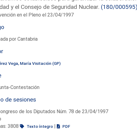
dad y el Consejo de Seguridad Nuclear.
(180/000595
vención en el Pleno el 23/04/1997
go
ada por Cantabria
or
érez Vega, María Visitación (GP)
e
unta-Contestación
io de sesiones
Congreso de los Diputados Núm. 78 de 23/04/1997
o
nas: 3808
|
Texto íntegro
PDF