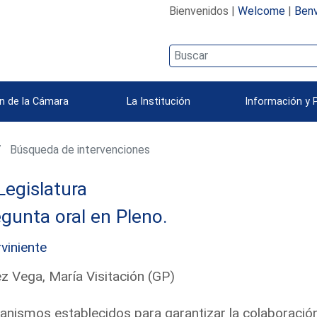
Bienvenidos |
Welcome
|
Benv
n de la Cámara
La Institución
Información y 
Búsqueda de intervenciones
Legislatura
gunta oral en Pleno.
rviniente
z Vega, María Visitación (GP)
nismos establecidos para garantizar la colaboración