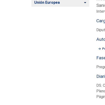
Alternar
Unión Europea
Sani
Inter
Car
Diput
Aut
P
Fas
Preg
Diar
DS. 
Plen
Pági