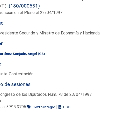
AT).
(180/000581)
vención en el Pleno el 23/04/1997
go
presidente Segundo y Ministro de Economía y Hacienda
or
artínez Sanjuán, Angel (GS)
e
unta-Contestación
io de sesiones
Congreso de los Diputados Núm. 78 de 23/04/1997
o
nas: 3795 3796
|
Texto íntegro
PDF