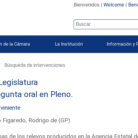
Bienvenidos |
Welcome
|
Benv
n de la Cámara
La Institución
Información y 
Búsqueda de intervenciones
Legislatura
gunta oral en Pleno.
rviniente
 Figaredo, Rodrigo de (GP)
as de los relevos producidos en la Agencia Estatal de