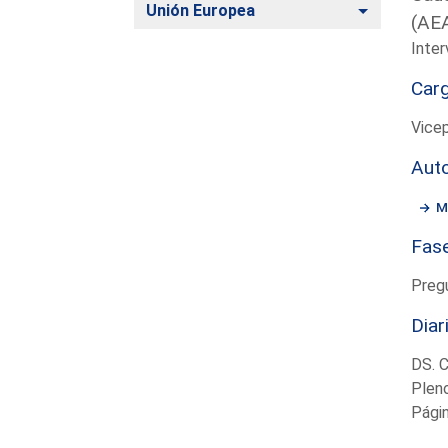
Alternar
Unión Europea
(AE
Inter
Car
Vice
Aut
M
Fas
Preg
Diar
DS. 
Plen
Pági